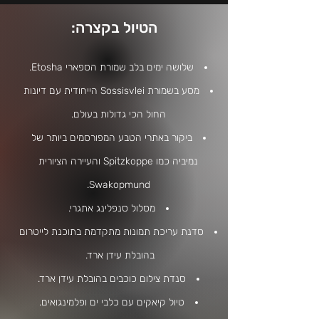
:הטיול בקצרה
שלושה ימים בלב שמורת הספארי Etosha.
מסע בשמורת Sossisvlei הייחודית עם דיונות
החול הכי גדולות בעולם.
ביקור באתרי הטבע המפורסמים ביותר של
נמיביה כמו Spitzkoppe והעיירה הציורית
Swakopmund.
מסלול סנפלינג אתגרי.
סדנת עריכת תמונות מתקדמת בתוכנת לייטרום
בהובלת עידן ארד.
סנדת צילום כוכבים בהובלת עידן ארד.
טיול קיאקים עם כלבי ים ופלמינגואים.