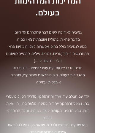
המדינות המדהימות
בעולם.
נמיביה לא דומה לשום דבר שהכרתם עד היום.
מדינה פראית, בתולית ועוצמתית מאין כמוה.
מסע לנמיביה כולל בתוכו אפשרות לצפייה בחיות פרא
מהמרגשות ביותר (אריות, נמרים, פילים, קרנפים לוויתנים
כלבי ים ועוד ועוד..)
נופים מדבריים עתיקים עוצרי נשימה, דיונות חול
מהגדולות בעולם, חופים פראיים ומרוחקים, ותרבות
אותנטית ועתיקה.
יחד עם הצלם עידן ארד וההרפתקן ומדריך הטיולים עמרי
כהן, נצא להרפתקה ייחודית במינה, מלאה בחוויות יוצאות
דופן, טבע מדהים ומקומות עוצרי נשימה, וגולת הכותרת-
צילום.
להרפתקנים וצלמים ולכל מי שבאמצע- בואו לגלות את
אפריקה במלוא תפארתה.