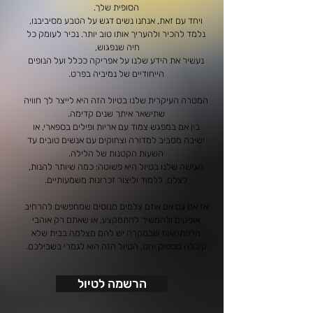
הסופית שלך.
ויחד עם זאת, אנחנו נשים דגש על הטבע מסיביבנו,
נלמד להכיר ולהעריך אותו טוב יותר. נכיר לעומק כל
חיה שנפגוש,
נעשיר את הידע שלנו על אפריקה ככלל ועל הנופים
הייחודיים של נמיביה בפרט.
המטרה העיקרית שלנו בטיול הזה היא לייצר לך חוויה
שתישאר איתך שנים קדימה.
בין אם במפגש צמוד עם אריות ופילים בספארי, או
ישיבה מסביב למדורה וצחוקים עם אנשים טובים עד
השעות הקטנות של הלילה.
הגישה שלנו בטיול היא פשוטה: כמה שיותר להנות,
לצלם, ללמוד וליצור זכרונות משמעותיים.
אז אם גם אם אתם צלמים מנוסים שמחפשים להרחיב
אופקים ולהמשיך להתמקצע, או שאתם רק אוהבי
הרפתקאות שבמקרה יש להם מצלמה בבית שלא
קיבלה מספיק יחס, הטיול הזה הוא לגמרי בשבילכם.
הרשמה לטיול