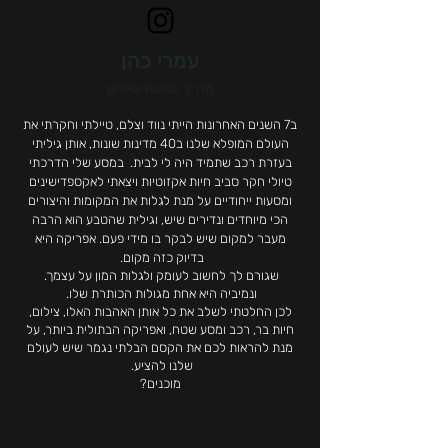
עמרי כהן
מדריך מסעות וטיולים
ב7 השנים האחרונות הייתי נווד וצלם, טיילתי וחקרתי את
העולם המופלא שלנו ב40 מדינות שונות, אותן גיליתי
בעזרת רכב שתמיד היה לי לבית.
במסע שלי הדרכתי
טיולי חקר סביב חיות אקזוטיות ויצאתי לאקספדישינים
ומסעות ייחודיים על מנת לגלות את המקומות והיצורים
הכי מיוחדים ונדירים שיש, וגילית שהטבע הוא הרבה
מעבר למקום שיש לבקר בו מידי פעם.
אפריקה היא
בדיוק כזה מקום.
שגורם לך לחשוב לעומק ולגלות המון על עצמך.
ונמיביה היא אחת מגולות הכותרת שלו.
לכן החלטתי לשלב את כל אותן האהבות האלו, צילום,
חיות בר, רכב ומסע שטח, ואפריקה הבתולית ביותר, על
מנת להראות לכם את הקסם הבלתי נגמר שיש לעולם
שלנו להציע.
מוכנים?