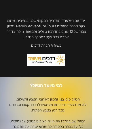
יחד עם ריצ׳ארד, המדריך המקומי שלנו בנמיביה, שהוא
בעל חברת הטיולים Namib Adventure Tours וניסיון
צבור של 12 שנים בהדרכת טיולים וקבוצות, נוולה ונדריך
אתכם בכל צעד במהלך הטיול.
בשיתוף חברת דרכים
למי מיועד הטיול?
הטיול כולו בנוי ומכוון לאוהבי והטבע והצילום,
לאנשים צעירים ברוחם שצמאים להרפתקאות ושנהנים
מכל רגע בטבע הפתוח.
הטיול שם במרכז את חווית הצילום בטבע של נמיביה.
כל יעד נבחר בקפידה כך שהוא ישרת את התמונה