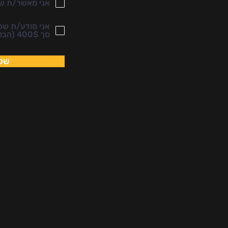
אני מאשר/ת ש
אני מודע/ת שכ
סך 400$ (הבטחת המקום בטיול היא על בסיס כל הקודם זוכה)
של